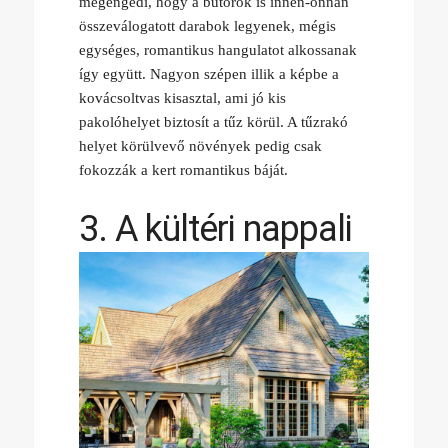
megengedi, hogy a bútorok is innen-onnan
összeválogatott darabok legyenek, mégis
egységes, romantikus hangulatot alkossanak
így együtt. Nagyon szépen illik a képbe a
kovácsoltvas kisasztal, ami jó kis
pakolóhelyet biztosít a tűz körül. A tűzrakó
helyet körülvevő növények pedig csak
fokozzák a kert romantikus báját.
3. A kültéri nappali