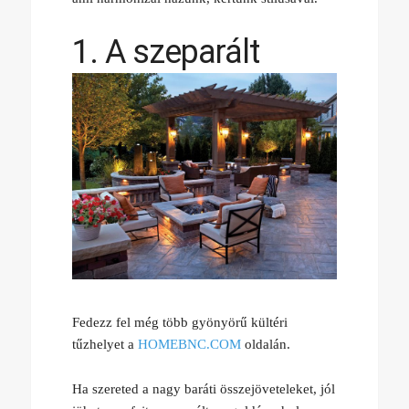
1. A szeparált
Fedezz fel még több gyönyörű kültéri
tűzhelyet a
HOMEBNC.COM
oldalán.
Ha szereted a nagy baráti összejöveteleket, jól