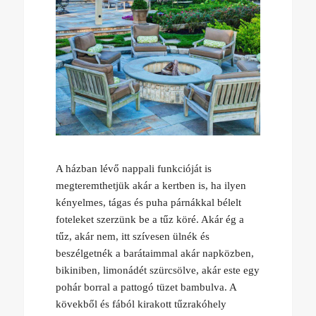
A házban lévő nappali funkcióját is
megteremthetjük akár a kertben is, ha ilyen
kényelmes, tágas és puha párnákkal bélelt
foteleket szerzünk be a tűz köré. Akár ég a
tűz, akár nem, itt szívesen ülnék és
beszélgetnék a barátaimmal akár napközben,
bikiniben, limonádét szürcsölve, akár este egy
pohár borral a pattogó tüzet bambulva. A
kövekből és fából kirakott tűzrakóhely