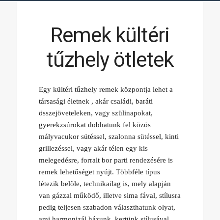
Remek kültéri
tűzhely ötletek
Egy kültéri tűzhely remek központja lehet a
társasági életnek , akár családi, baráti
összejöveteleken, vagy szülinapokat,
gyerekzsúrokat dobhatunk fel közös
mályvacukor sütéssel, szalonna sütéssel, kinti
grillezéssel, vagy akár télen egy kis
melegedésre, forralt bor parti rendezésére is
remek lehetőséget nyújt. Többféle típus
létezik belőle, technikailag is, mely alapján
van gázzal működő, illetve sima fával, stílusra
pedig teljesen szabadon választhatunk olyat,
ami harmonizál házunk, kertünk stílusával.