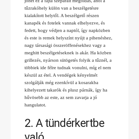
jöhet ez a fajta szeparált megoldás, ahol a
tűzrakóhely külön van a beszélgetésre
kialakított helytől. A beszélgető részen
kanapék és fotelek vannak elhelyezve, és
fedett, hogy védjen a naptól, így napközben
és este is remek helyszínt nyújt a pihenéshez,
nagy társasági összeröffenésekhez vagy a
meghitt beszélgetéseknek is akár. Ha közben
grillezés, nyárson sütögetés folyik a tűznél, a
többiek ide félre tudnak vonulni, míg el nem
készül az étel. A vendégek kényelmét
szolgálják még ezenkívül a kosarakba
kihelyezett takarók és plusz párnák, így ha
hűvösebb az este, az sem zavarja a jó
hangulatot.
2. A tündérkertbe
való