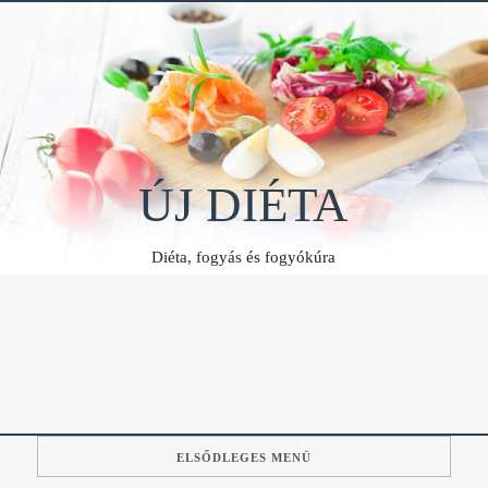
Skip
to
content
ÚJ DIÉTA
Diéta, fogyás és fogyókúra
ELSŐDLEGES MENÜ