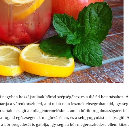
i nagyban hozzájárulnak bőröd szépségéhez és a diétád betartásához. A f
rtja a vércukorszinted, ami miatt nem lesznek éhségrohamaid, így segí
tartalma segít a kollagéntermelésben, ami a bőröd rugalmasságáért felel
 fogaid egészségének megőrzésében, és a sebgyógyulást is elősegíti. Az
 bőr öregedését is gátolja, így segít a bőr megereszkedése elleni küzde