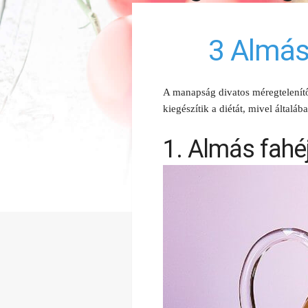
3 Almás
A manapság divatos méregtelenítő 
kiegészítik a diétát, mivel általá
1. Almás fahéj