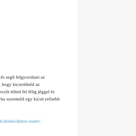
és segít felgyorsítani az
l, hogy kicserélnéd az
sót töltsd fel félig jéggel és
 ha szeretnéd egy kicsit erősebb
d-drinks/detox-water/