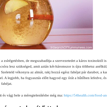
 a zsírégetésben, de megszabadítja a szervezetedet a káros toxinoktól is 
ncsóra lesz szükséged, amit aztán két-háromszor is újra tölthetsz anélkü
 Szeleteld vékonyra az almát, rakj hozzá egész fahéjat pár darabot, a kanc
el. A legjobb, ha fogyasztás előtt hagyod egy órát a hűtőben lefedve, és
 fahéjat.
tt és vágj bele a méregtelenítésbe még ma:
https://54health.com/food-an