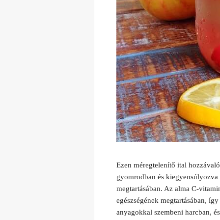
Ezen méregtelenítő ital hozzávaló
gyomrodban és kiegyensúlyozva ta
megtartásában. Az alma C-vitamin 
egészségének megtartásában, így a
anyagokkal szembeni harcban, és a