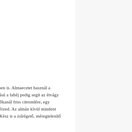
en is. Almaecetet használ a
ású a fahéj pedig segít az étvágy
kanál friss citromlére, egy
 érzed. Az almán kívül mindent
ész is a zsírégető, méregtelenítő