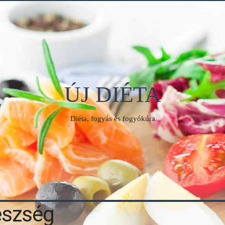
ÚJ DIÉTA
Diéta, fogyás és fogyókúra
észség