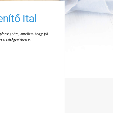
ítő Ital
észségedre, amellett, hogy jól
t a zsírégetésben is: