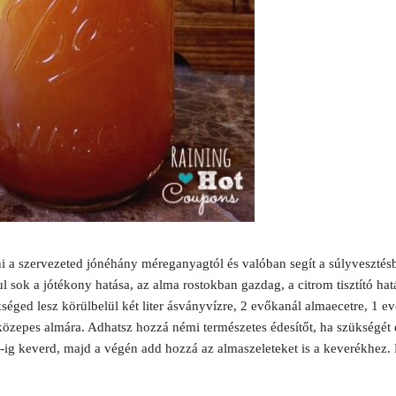
ni a szervezeted jónéhány méreganyagtól és valóban segít a súlyvesztésb
l sok a jótékony hatása, az alma rostokban gazdag, a citrom tisztító hat
éged lesz körülbelül két liter ásványvízre, 2 evőkanál almaecetre, 1 evő
l közepes almára. Adhatsz hozzá némi természetes édesítőt, ha szükségét
ig keverd, majd a végén add hozzá az almaszeleteket is a keverékhez. K