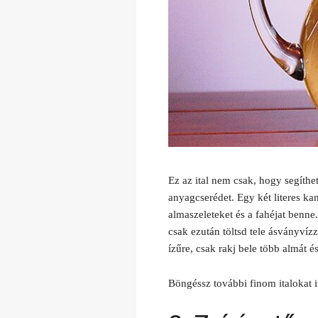
Ez az ital nem csak, hogy segíthet
anyagcserédet. Egy két literes ka
almaszeleteket és a fahéjat benne.
csak ezután töltsd tele ásványvízz
ízűre, csak rakj bele több almát és
Böngéssz további finom italokat i