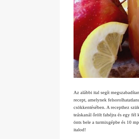
Az alábbi ital segít megszabadíta
recept, amelynek felsorolhatatlanu
csökkentésében. A recepthez szüks
teáskanál őrölt fahéjra és egy fé
önts bele a turmixgépbe és 10 mp-
italod!