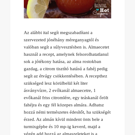
Az alábbi ital segít megszabadítani a
szervezeted jónéhány méreganyagtól és
valóban segít a súlyvesztésben is. Almaecetet
használ a recept, amelynek felsorolhatatlanul
sok a jótékony hatása, az alma rostokban
gazdag, a citrom tisztító hatású a fahéj pedig
segít az étvágy csökkentésében. A recepthez
szükséged lesz körülbelül két liter
ásványvízre, 2 evőkanál almaecetre, 1
evőkanál friss citromlére, egy teáskanál őrölt
fahéjra és egy fél közepes almára. Adhatsz
hozzá némi természetes édesítőt, ha szükségét
érzed. Az almán kívül mindent önts bele a
turmixgépbe és 10 mp-ig keverd, majd a
végén add hozzá az almaszeleteket is a