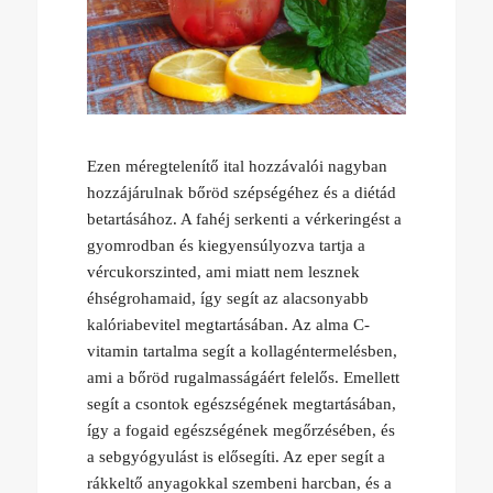
Ezen méregtelenítő ital hozzávalói nagyban
hozzájárulnak bőröd szépségéhez és a diétád
betartásához. A fahéj serkenti a vérkeringést a
gyomrodban és kiegyensúlyozva tartja a
vércukorszinted, ami miatt nem lesznek
éhségrohamaid, így segít az alacsonyabb
kalóriabevitel megtartásában. Az alma C-
vitamin tartalma segít a kollagéntermelésben,
ami a bőröd rugalmasságáért felelős. Emellett
segít a csontok egészségének megtartásában,
így a fogaid egészségének megőrzésében, és
a sebgyógyulást is elősegíti. Az eper segít a
rákkeltő anyagokkal szembeni harcban, és a