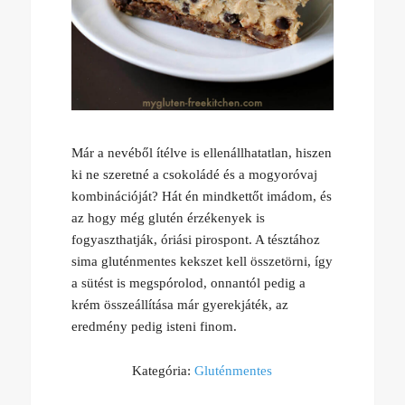
Már a nevéből ítélve is ellenállhatatlan, hiszen
ki ne szeretné a csokoládé és a mogyoróvaj
kombinációját? Hát én mindkettőt imádom, és
az hogy még glutén érzékenyek is
fogyaszthatják, óriási pirospont. A tésztához
sima gluténmentes kekszet kell összetörni, így
a sütést is megspórolod, onnantól pedig a
krém összeállítása már gyerekjáték, az
eredmény pedig isteni finom.
Kategória:
Gluténmentes