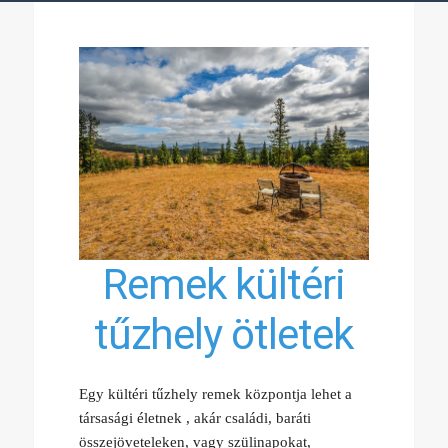
Remek kültéri
tűzhely ötletek
Egy kültéri tűzhely remek központja lehet a
társasági életnek , akár családi, baráti
összejöveteleken, vagy szülinapokat,