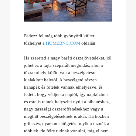
Fedezz fel még több gyönyörű kültéri
tűzhelyet a
HOMEBNC.COM
oldalán.
Ha szereted a nagy baráti összejöveteleket, jól
jöhet ez a fajta szeparált megoldás, ahol a
tűzrakóhely külön van a beszélgetésre
kialakított helytől. A beszélgető részen
kanapék és fotelek vannak elhelyezve, és
fedett, hogy védjen a naptól, így napközben
és este is remek helyszínt nyújt a pihenéshez,
nagy társasági összeröffenésekhez vagy a
meghitt beszélgetéseknek is akár. Ha közben
grillezés, nyárson sütögetés folyik a tűznél, a
többiek ide félre tudnak vonulni, míg el nem