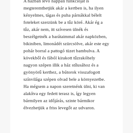
A házban lévő nappali funkcióját is
megteremthetjük akár a kertben is, ha ilyen
kényelmes, tágas és puha párnákkal bélelt
foteleket szerzünk be a tűz köré. Akár ég a
tűz, akár nem, itt szívesen ülnék és
beszélgetnék a barátaimmal akár napközben,
bikiniben, limonádét szürcsölve, akár este egy
pohár borral a pattogó tüzet bambulva. A
kövekből és fából kirakott tűzrakóhely
nagyon szépen illik a ház stílusához és a
gyönyörű kerthez, a bútorok visszafogott
színvilága szépen olvad bele a környezetbe.
Ha mégsem a napon szeretnénk ülni, ki van
alakítva egy fedett terasz is, így legyen
bármilyen az időjárás, szinte bármikor
élvezhetjük a friss levegőt az udvaron.