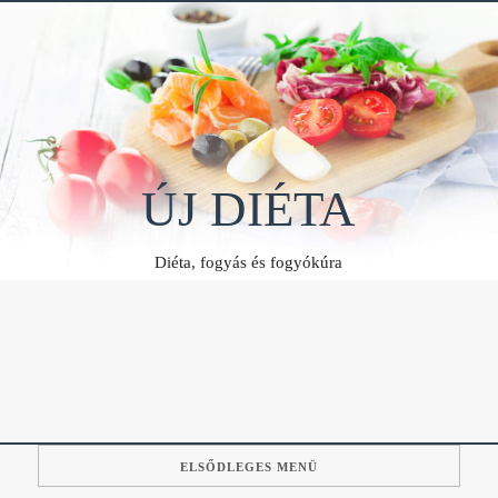
Skip
to
content
ÚJ DIÉTA
Diéta, fogyás és fogyókúra
ELSŐDLEGES MENÜ