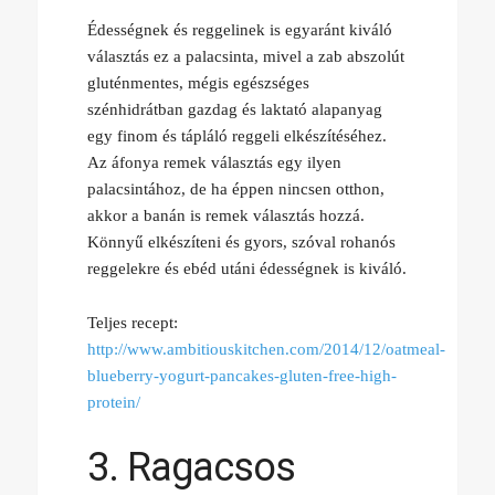
Édességnek és reggelinek is egyaránt kiváló
választás ez a palacsinta, mivel a zab abszolút
gluténmentes, mégis egészséges
szénhidrátban gazdag és laktató alapanyag
egy finom és tápláló reggeli elkészítéséhez.
Az áfonya remek választás egy ilyen
palacsintához, de ha éppen nincsen otthon,
akkor a banán is remek választás hozzá.
Könnyű elkészíteni és gyors, szóval rohanós
reggelekre és ebéd utáni édességnek is kiváló.
Teljes recept:
http://www.ambitiouskitchen.com/2014/12/oatmeal-
blueberry-yogurt-pancakes-gluten-free-high-
protein/
3. Ragacsos