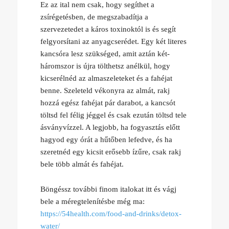
Ez az ital nem csak, hogy segíthet a
zsírégetésben, de megszabadítja a
szervezetedet a káros toxinoktól is és segít
felgyorsítani az anyagcserédet. Egy két literes
kancsóra lesz szükséged, amit aztán két-
háromszor is újra tölthetsz anélkül, hogy
kicserélnéd az almaszeleteket és a fahéjat
benne. Szeleteld vékonyra az almát, rakj
hozzá egész fahéjat pár darabot, a kancsót
töltsd fel félig jéggel és csak ezután töltsd tele
ásványvízzel. A legjobb, ha fogyasztás előtt
hagyod egy órát a hűtőben lefedve, és ha
szeretnéd egy kicsit erősebb ízűre, csak rakj
bele több almát és fahéjat.
Böngéssz további finom italokat itt és vágj
bele a méregtelenítésbe még ma:
https://54health.com/food-and-drinks/detox-
water/