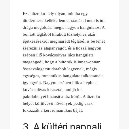
Ez a tűzrakó hely olyan, mintha egy
tündérmese kelléke lenne, ráadásul nem is túl
drága megoldás, mégis nagyon hangulatos. A
bontott téglából kirakott tűzhelyhez akár
építkezésekről megmaradt téglából is be lehet
szerezni az alapanyagot, és a hozzá nagyon
szépen illő kovácsoltvas rács hangulata
megengedi, hogy a bútorok is innen-onnan
összeválogatott darabok legyenek, mégis
egységes, romantikus hangulatot alkossanak
így együtt. Nagyon szépen illik a képbe a
kovácsoltvas kisasztal, ami jó kis
pakolóhelyet biztosít a tűz körül. A tűzrakó
helyet körülvevő növények pedig csak
fokozzák a kert romantikus báját.
3. A kültéri nappali